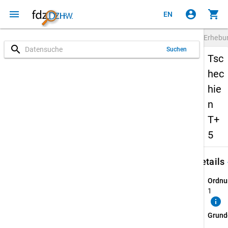
menu
account_circle
shopping_cart
EN
Erheb
search
Suchen
Tsc
hec
hie
n
T+
5
keybo
Details
Ordnu
1
info
Grund