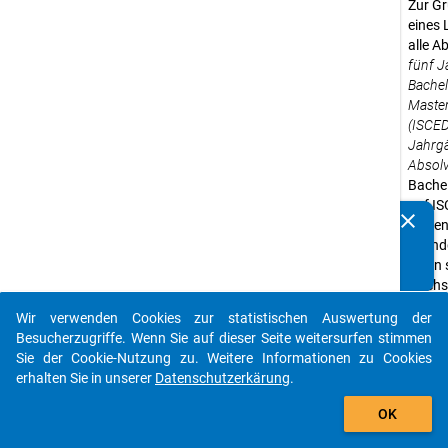
Zur G
eines
alle A
fünf J
Bachel
Maste
(ISCED
Jahrg
Absol
Bache
auf IS
clear
zählen
Kennen Sie Publikationen, die auf Basis unserer
Grund
Datenpakete entstanden sind? Dann teilen Sie uns diese
wenn s
bitte mit...
Hochsc
wurden
Wir verwenden Cookies zur statistischen Auswertung der
Studie
auto_stories
Besucherzugriffe. Wenn Sie auf dieser Seite weitersurfen stimmen
die mi
Sie der Cookie-Nutzung zu. Weitere Informationen zu Cookies
entspr
erhalten Sie in unserer
Datenschutzerkärung
.
Zugehö
add_shopping_cart
Grund
OK
unabh
gegen