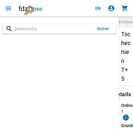
menu
account_circle
shopping_cart
EN
Erheb
search
Suchen
Tsc
hec
hie
n
T+
5
keybo
Details
Ordnu
1
info
Grund