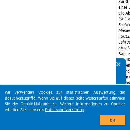
Zur G
eines
alle A
fünf J
Bachel
Maste
(ISCED
Jahrg
Absol
Bache
auf IS
clear
zählen
Kennen Sie Publikationen, die auf Basis unserer
Grund
Datenpakete entstanden sind? Dann teilen Sie uns diese
wenn s
bitte mit...
Hochsc
wurden
Wir verwenden Cookies zur statistischen Auswertung der
Studie
auto_stories
Besucherzugriffe. Wenn Sie auf dieser Seite weitersurfen stimmen
die mi
Sie der Cookie-Nutzung zu. Weitere Informationen zu Cookies
entspr
erhalten Sie in unserer
Datenschutzerkärung
.
Zugehö
add_shopping_cart
Grund
OK
unabh
gegen