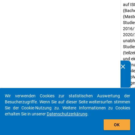
auf IS
(Bache
(Maste
Studie
2016/
2020/
unabh
Studi
(teilze
und ei
intern
clear
Kennen Sie Publikationen, die auf Basis unserer
mobile
Datenpakete entstanden sind? Dann teilen Sie uns diese
Absolv
bitte mit...
Ausge
sind A
rein
Wir verwenden Cookies zur statistischen Auswertung der
auto_stories
arbeit
Besucherzugriffe. Wenn Sie auf dieser Seite weitersurfen stimmen
Hochsc
Sie der Cookie-Nutzung zu. Weitere Informationen zu Cookies
Militä
erhalten Sie in unserer
Datenschutzerkärung
.
Die Lä
add_shopping_cart
OK
ISCED
(kurzz