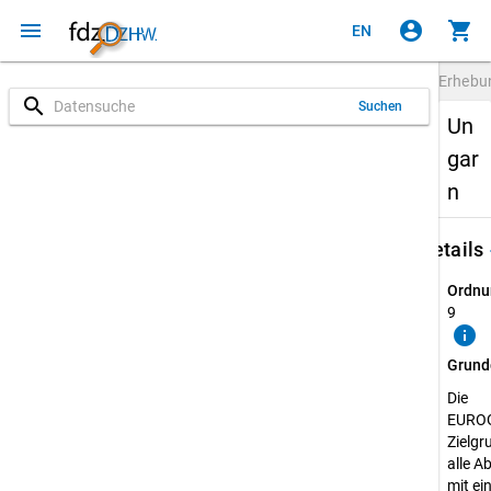
menu
account_circle
shopping_cart
EN
Erheb
search
Suchen
Un
gar
n
keybo
Details
Ordnu
9
info
Grund
Die
EURO
Zielgr
alle A
mit e