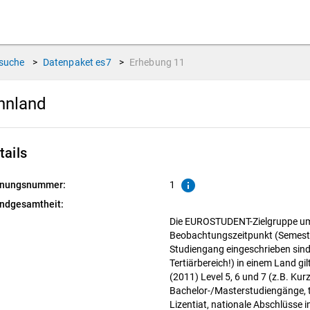
suche
>
Datenpaket
es7
>
Erhebung
11
innland
tails
info
nungsnummer:
1
ndgesamtheit:
Die EUROSTUDENT-Zielgruppe umf
Beobachtungszeitpunkt (Semester
Studiengang eingeschrieben sind,
Tertiärbereich!) in einem Land gi
(2011) Level 5, 6 und 7 (z.B. Ku
Bachelor-/Masterstudiengänge, t
Lizentiat, nationale Abschlüsse in