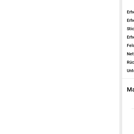
Erh
Erh
Sti
Erh
Fel
Net
Rüc
Unt
Ma