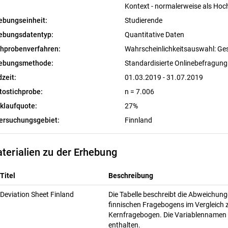
Kontext - normalerweise als Hoc
ebungseinheit:
Studierende
ebungsdatentyp:
Quantitative Daten
chprobenverfahren:
Wahrscheinlichkeitsauswahl: Ge
ebungsmethode:
Standardisierte Onlinebefragun
dzeit:
01.03.2019 - 31.07.2019
tostichprobe:
n = 7.006
klaufquote:
27%
ersuchungsgebiet:
Finnland
terialien zu der Erhebung
Titel
Beschreibung
Deviation Sheet Finland
Die Tabelle beschreibt die Abweichun
finnischen Fragebogens im Vergleich
Kernfragebogen. Die Variablennamen 
enthalten.