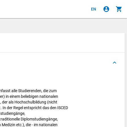
account_circle
shopping_cart
EN
keyboard_arrow_up
asst alle Studierenden, die zum
) in einem beliebigen nationalen
 der als Hochschulbildung (nicht
lt. In der Regel entspricht das den ISCED
rzstudiengänge,
raditionelle Diplomstudiengänge,
 Medizin etc.), die - im nationalen