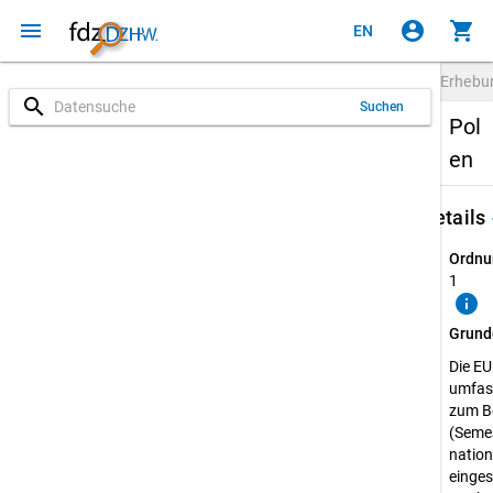
menu
account_circle
shopping_cart
EN
Erheb
search
Suchen
Pol
en
keybo
Details
Ordnu
1
info
Grund
Die E
umfass
zum B
(Semes
natio
einges