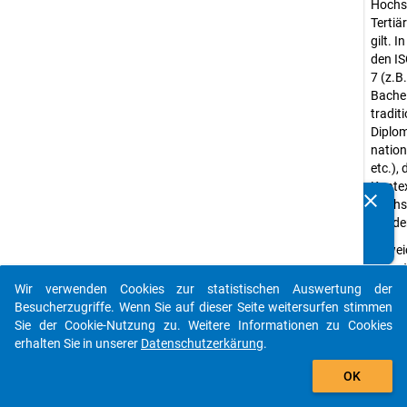
Hochsc
Tertiä
gilt. 
den IS
7 (z.B
Bache
traditi
Diplom
nation
etc.), 
Kontex
clear
Hochsc
Kennen Sie Publikationen, die auf Basis unserer
würde
Datenpakete entstanden sind? Dann teilen Sie uns diese
bitte mit...
Abwei
Kurzs
nation
Wir verwenden Cookies zur statistischen Auswertung der
auto_stories
"ander
Besucherzugriffe. Wenn Sie auf dieser Seite weitersurfen stimmen
Einzel
Sie der Cookie-Nutzung zu. Weitere Informationen zu Cookies
Stichp
erhalten Sie in unserer
Datenschutzerkärung
.
nicht 
add_shopping_cart
OK
Hochs
werden