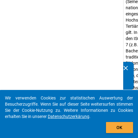
(Semes
natio
einges
Hochsc
Tertiä
gilt. 
den IS
7 (z.B
Bache
traditi
Diplom
clear
nation
Kennen Sie Publikationen, die auf Basis unserer
etc.), 
Datenpakete entstanden sind? Dann teilen Sie uns diese
Kontex
bitte mit...
Hochsc
würde
Wir verwenden Cookies zur statistischen Auswertung der
auto_stories
Abwei
Besucherzugriffe. Wenn Sie auf dieser Seite weitersurfen stimmen
"Ander
Sie der Cookie-Nutzung zu. Weitere Informationen zu Cookies
Abschl
erhalten Sie in unserer
Datenschutzerkärung
.
Abschl
add_shopping_cart
OK
gibt e
Erheb