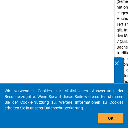
(Semes
natio
einges
Hochsc
Tertiä
gilt. 
den IS
7 (z.B
Bache
traditi
Diplom
clear
nation
Kennen Sie Publikationen, die auf Basis unserer
etc.), 
Datenpakete entstanden sind? Dann teilen Sie uns diese
Kontex
bitte mit...
Hochsc
würde
Wir verwenden Cookies zur statistischen Auswertung der
auto_stories
Abwei
Besucherzugriffe. Wenn Sie auf dieser Seite weitersurfen stimmen
Studie
Sie der Cookie-Nutzung zu. Weitere Informationen zu Cookies
Kurzs
erhalten Sie in unserer
Datenschutzerkärung
.
und in
add_shopping_cart
OK
der St
Verhäl