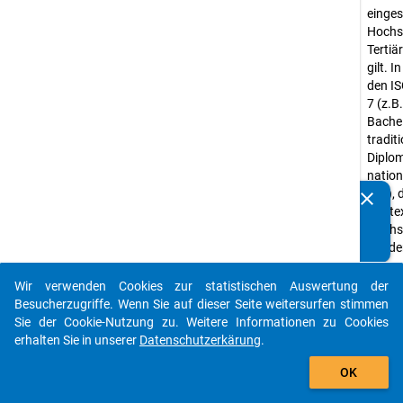
einges
Hochsc
Tertiä
gilt. 
den IS
7 (z.B
Bache
traditi
Diplom
nation
etc.), 
clear
Kennen Sie Publikationen, die auf Basis unserer
Kontex
Datenpakete entstanden sind? Dann teilen Sie uns diese
Hochsc
bitte mit...
würde
Abwei
Wir verwenden Cookies zur statistischen Auswertung der
Studie
auto_stories
Besucherzugriffe. Wenn Sie auf dieser Seite weitersurfen stimmen
Kurzs
Sie der Cookie-Nutzung zu. Weitere Informationen zu Cookies
und in
erhalten Sie in unserer
Datenschutzerkärung
.
der St
add_shopping_cart
Verhäl
OK
in der
vertre