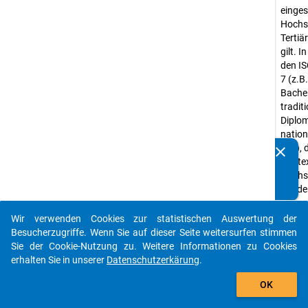
einges
Hochsc
Tertiä
gilt. 
den IS
7 (z.B
Bache
traditi
Diplom
nation
etc.), 
clear
Kennen Sie Publikationen, die auf Basis unserer
Kontex
Datenpakete entstanden sind? Dann teilen Sie uns diese
Hochsc
bitte mit...
würde
Abwei
Wir verwenden Cookies zur statistischen Auswertung der
Kurzst
auto_stories
Besucherzugriffe. Wenn Sie auf dieser Seite weitersurfen stimmen
Abschl
Sie der Cookie-Nutzung zu. Weitere Informationen zu Cookies
kurze 
erhalten Sie in unserer
Datenschutzerkärung
.
"sonst
add_shopping_cart
Abschl
OK
Stichp
sie ni