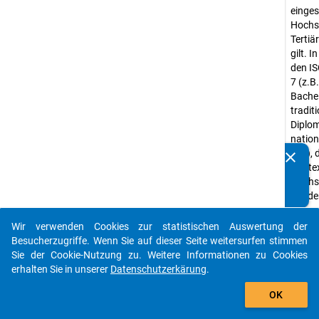
einges
Hochsc
Tertiä
gilt. 
den IS
7 (z.B
Bache
traditi
Diplom
nation
etc.), 
clear
Kennen Sie Publikationen, die auf Basis unserer
Kontex
Datenpakete entstanden sind? Dann teilen Sie uns diese
Hochsc
bitte mit...
würde
Abwei
Wir verwenden Cookies zur statistischen Auswertung der
Kurzst
auto_stories
Besucherzugriffe. Wenn Sie auf dieser Seite weitersurfen stimmen
Abschl
Sie der Cookie-Nutzung zu. Weitere Informationen zu Cookies
kurze 
erhalten Sie in unserer
Datenschutzerkärung
.
"sonst
add_shopping_cart
Abschl
OK
Stichp
sie ni