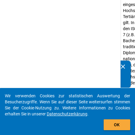
einges
Hochsc
Tertiä
gilt. 
den IS
7 (z.B
Bache
traditi
Diplom
nation
etc.), 
clear
Kennen Sie Publikationen, die auf Basis unserer
Kontex
Datenpakete entstanden sind? Dann teilen Sie uns diese
Hochsc
bitte mit...
würde
Abwei
Wir verwenden Cookies zur statistischen Auswertung der
Kurzst
auto_stories
Besucherzugriffe. Wenn Sie auf dieser Seite weitersurfen stimmen
Abschl
Sie der Cookie-Nutzung zu. Weitere Informationen zu Cookies
kurze 
erhalten Sie in unserer
Datenschutzerkärung
.
"sonst
add_shopping_cart
Abschl
OK
Stichp
sie ni