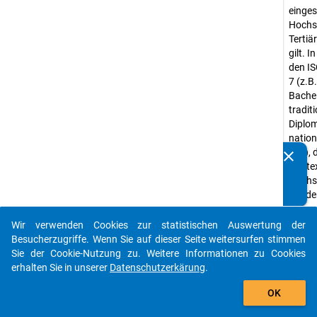
einges
Hochsc
Tertiä
gilt. 
den IS
7 (z.B
Bache
traditi
Diplom
nation
etc.), 
clear
Kennen Sie Publikationen, die auf Basis unserer
Kontex
Datenpakete entstanden sind? Dann teilen Sie uns diese
Hochsc
bitte mit...
würde
Abwei
Wir verwenden Cookies zur statistischen Auswertung der
Hochs
auto_stories
Besucherzugriffe. Wenn Sie auf dieser Seite weitersurfen stimmen
Wissen
Sie der Cookie-Nutzung zu. Weitere Informationen zu Cookies
Georgi
erhalten Sie in unserer
Datenschutzerkärung
.
die Gr
add_shopping_cart
im EU
OK
bezieh
Lehrun