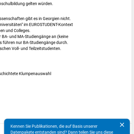
hschulbildung gelten würden.
enschaften gibt es in Georgien nicht.
-Universitäten" im EUROSTUDENT-Kontext
ten und Colleges.
r BA- und MA-Studiengänge an (keine
 führen nur BA-Studiengänge durch.
schen Voll- und Teilzeitstudenten.
eschichtete Klumpenauswahl
g
clear
Kennen Sie Publikationen, die auf Basis unserer
Datenpakete entstanden sind? Dann teilen Sie uns diese