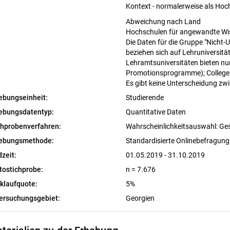
Kontext - normalerweise als Hoc
Abweichung nach Land
Hochschulen für angewandte Wiss
Die Daten für die Gruppe "Nicht
beziehen sich auf Lehruniversitä
Lehramtsuniversitäten bieten nu
Promotionsprogramme); Colleges
Es gibt keine Unterscheidung zwi
ebungseinheit:
Studierende
ebungsdatentyp:
Quantitative Daten
chprobenverfahren:
Wahrscheinlichkeitsauswahl: G
ebungsmethode:
Standardisierte Onlinebefragun
dzeit:
01.05.2019 - 31.10.2019
tostichprobe:
n = 7.676
klaufquote:
5%
ersuchungsgebiet:
Georgien