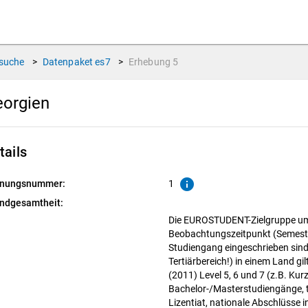
suche
>
Datenpaket
es7
>
Erhebung
5
eorgien
tails
info
nungsnummer:
1
ndgesamtheit:
Die EUROSTUDENT-Zielgruppe umf
Beobachtungszeitpunkt (Semester
Studiengang eingeschrieben sind,
Tertiärbereich!) in einem Land gi
(2011) Level 5, 6 und 7 (z.B. Ku
Bachelor-/Masterstudiengänge, t
Lizentiat, nationale Abschlüsse in