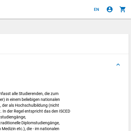
account_circle
shopping_cart
EN
keyboard_arrow_up
asst alle Studierenden, die zum
) in einem beliebigen nationalen
 der als Hochschulbildung (nicht
lt. In der Regel entspricht das den ISCED
rzstudiengänge,
raditionelle Diplomstudiengänge,
 Medizin etc.), die - im nationalen