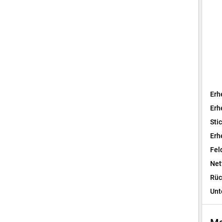
Erh
Erh
Sti
Erh
Fel
Net
Rüc
Unt