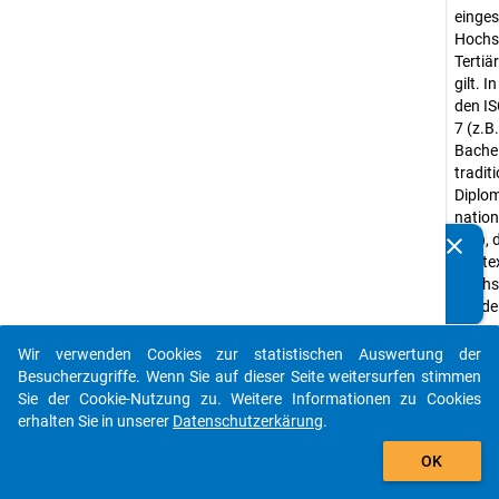
einges
Hochsc
Tertiä
gilt. 
den IS
7 (z.B
Bache
traditi
Diplom
nation
etc.), 
clear
Kennen Sie Publikationen, die auf Basis unserer
Kontex
Datenpakete entstanden sind? Dann teilen Sie uns diese
Hochsc
bitte mit...
würde
Abwei
Wir verwenden Cookies zur statistischen Auswertung der
Hochs
auto_stories
Besucherzugriffe. Wenn Sie auf dieser Seite weitersurfen stimmen
Wissen
Sie der Cookie-Nutzung zu. Weitere Informationen zu Cookies
Georgi
erhalten Sie in unserer
Datenschutzerkärung
.
die Gr
add_shopping_cart
im EU
OK
bezieh
Lehrun