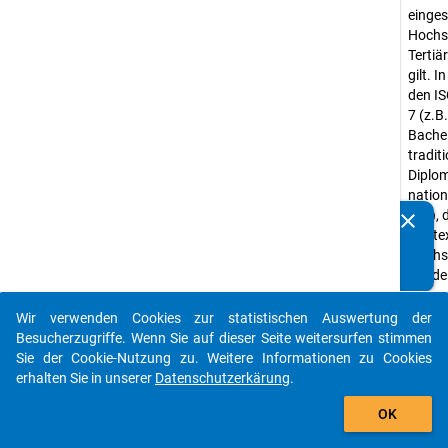
einges
Hochsc
Tertiä
gilt. 
den IS
7 (z.B
Bache
traditi
Diplom
nation
etc.), 
clear
Kennen Sie Publikationen, die auf Basis unserer
Kontex
Datenpakete entstanden sind? Dann teilen Sie uns diese
Hochsc
bitte mit...
würde
Abwei
Wir verwenden Cookies zur statistischen Auswertung der
Kurze 
auto_stories
Besucherzugriffe. Wenn Sie auf dieser Seite weitersurfen stimmen
und "a
Sie der Cookie-Nutzung zu. Weitere Informationen zu Cookies
Abschl
erhalten Sie in unserer
Datenschutzerkärung
.
Stichp
add_shopping_cart
nicht 
OK
Hochs
werden