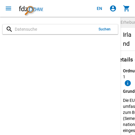
menu
account_circle
shopping_cart
EN
Erheb
search
Suchen
Irla
nd
keybo
Details
Ordnu
1
info
Grund
Die E
umfass
zum B
(Semes
natio
einges