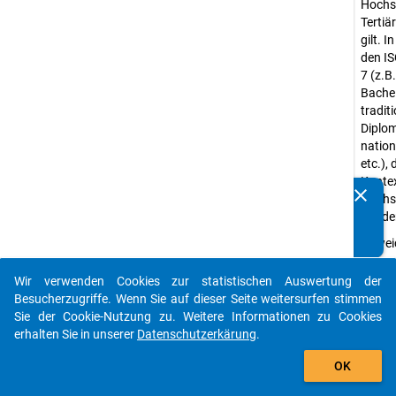
Hochsc
Tertiä
gilt. 
den IS
7 (z.B
Bache
traditi
Diplom
nation
etc.), 
Kontex
clear
Hochsc
Kennen Sie Publikationen, die auf Basis unserer
würde
Datenpakete entstanden sind? Dann teilen Sie uns diese
bitte mit...
Abwei
Lange
gibt es
Wir verwenden Cookies zur statistischen Auswertung der
auto_stories
Abschl
Besucherzugriffe. Wenn Sie auf dieser Seite weitersurfen stimmen
Fächer
Sie der Cookie-Nutzung zu. Weitere Informationen zu Cookies
Stichp
erhalten Sie in unserer
Datenschutzerkärung
.
keine 
add_shopping_cart
OK
der St
Erheb