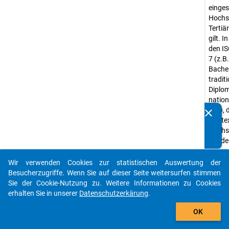
einges
Hochsc
Tertiä
gilt. 
den IS
7 (z.B
Bache
traditi
Diplom
nation
etc.), 
clear
Kennen Sie Publikationen, die auf Basis unserer
Kontex
Datenpakete entstanden sind? Dann teilen Sie uns diese
Hochsc
bitte mit...
würde
Abwei
Wir verwenden Cookies zur statistischen Auswertung der
Kurze 
auto_stories
Besucherzugriffe. Wenn Sie auf dieser Seite weitersurfen stimmen
nation
Sie der Cookie-Nutzung zu. Weitere Informationen zu Cookies
nation
erhalten Sie in unserer
Datenschutzerkärung
.
"sonst
add_shopping_cart
Einzel
OK
postgr
nicht 