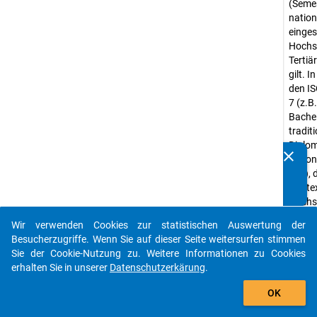
(Semes
natio
einges
Hochsc
Tertiä
gilt. 
den IS
7 (z.B
Bache
traditi
Diplom
clear
nation
Kennen Sie Publikationen, die auf Basis unserer
etc.), 
Datenpakete entstanden sind? Dann teilen Sie uns diese
Kontex
bitte mit...
Hochsc
würde
Wir verwenden Cookies zur statistischen Auswertung der
auto_stories
Abwei
Besucherzugriffe. Wenn Sie auf dieser Seite weitersurfen stimmen
Studie
Sie der Cookie-Nutzung zu. Weitere Informationen zu Cookies
Hochs
erhalten Sie in unserer
Datenschutzerkärung
.
wurden
add_shopping_cart
OK
nicht 
Erheb