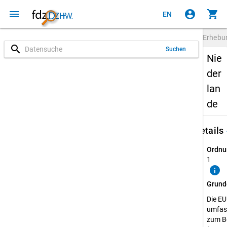
menu
account_circle
shopping_cart
EN
Erheb
search
Suchen
Nie
der
lan
de
keybo
Details
Ordnu
1
info
Grund
Die E
umfass
zum B