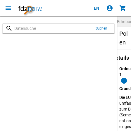
menu
account_circle
shopping_cart
EN
Erheb
search
Suchen
Pol
en
keybo
Details
Ordnu
1
info
Grund
Die E
umfass
zum B
(Semes
natio
einges