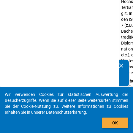
Hochsc
Tertiä
gilt. 
den IS
7 (z.B
Bache
traditi
Diplom
nation
etc.), 
Kontex
clear
Hochsc
Kennen Sie Publikationen, die auf Basis unserer
würde
Datenpakete entstanden sind? Dann teilen Sie uns diese
bitte mit...
Erheb
Studi
Wir verwenden Cookies zur statistischen Auswertung der
Erheb
auto_stories
Besucherzugriffe. Wenn Sie auf dieser Seite weitersurfen stimmen
Quanti
Sie der Cookie-Nutzung zu. Weitere Informationen zu Cookies
Daten
erhalten Sie in unserer
Datenschutzerkärung
.
Stich
add_shopping_cart
Wahrs
OK
Erheb