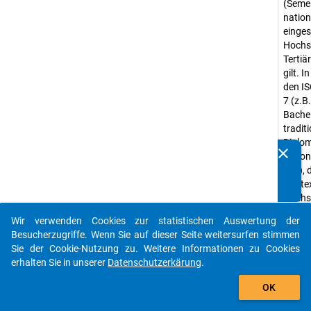
(Semes
natio
einges
Hochsc
Tertiä
gilt. 
den IS
7 (z.B
Bache
traditi
Diplom
clear
nation
Kennen Sie Publikationen, die auf Basis unserer
etc.), 
Datenpakete entstanden sind? Dann teilen Sie uns diese
Kontex
bitte mit...
Hochsc
würde
Wir verwenden Cookies zur statistischen Auswertung der
auto_stories
Erheb
Besucherzugriffe. Wenn Sie auf dieser Seite weitersurfen stimmen
Studi
Sie der Cookie-Nutzung zu. Weitere Informationen zu Cookies
erhalten Sie in unserer
Datenschutzerkärung
.
Erheb
add_shopping_cart
Quanti
OK
Daten