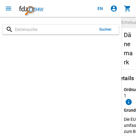
menu
account_circle
shopping_cart
EN
Erheb
search
Suchen
Dä
ne
ma
rk
keybo
Details
Ordnu
1
info
Grund
Die E
umfass
zum B