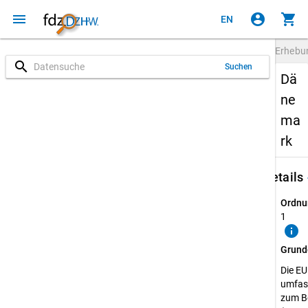
menu
account_circle
shopping_cart
EN
Erheb
search
Suchen
Dä
ne
ma
rk
keybo
Details
Ordnu
1
info
Grund
Die E
umfass
zum B