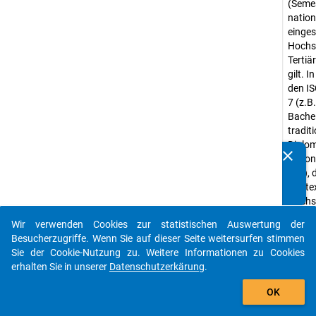
(Semes
natio
einges
Hochsc
Tertiä
gilt. 
den IS
7 (z.B
Bache
traditi
Diplom
clear
nation
Kennen Sie Publikationen, die auf Basis unserer
etc.), 
Datenpakete entstanden sind? Dann teilen Sie uns diese
Kontex
bitte mit...
Hochsc
würde
Wir verwenden Cookies zur statistischen Auswertung der
auto_stories
Erheb
Besucherzugriffe. Wenn Sie auf dieser Seite weitersurfen stimmen
Studi
Sie der Cookie-Nutzung zu. Weitere Informationen zu Cookies
erhalten Sie in unserer
Datenschutzerkärung
.
Erheb
add_shopping_cart
Quanti
OK
Daten