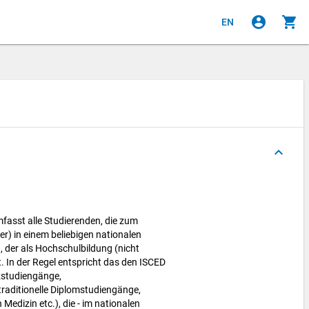
account_circle
shopping_cart
EN
keyboard_arrow_up
asst alle Studierenden, die zum
) in einem beliebigen nationalen
 der als Hochschulbildung (nicht
lt. In der Regel entspricht das den ISCED
rzstudiengänge,
raditionelle Diplomstudiengänge,
 Medizin etc.), die - im nationalen