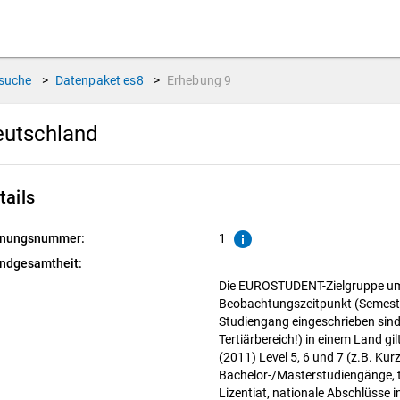
suche
>
Datenpaket
es8
>
Erhebung
9
eutschland
tails
info
nungsnummer:
1
ndgesamtheit:
Die EUROSTUDENT-Zielgruppe umf
Beobachtungszeitpunkt (Semester
Studiengang eingeschrieben sind,
Tertiärbereich!) in einem Land gi
(2011) Level 5, 6 und 7 (z.B. Ku
Bachelor-/Masterstudiengänge, t
Lizentiat, nationale Abschlüsse in