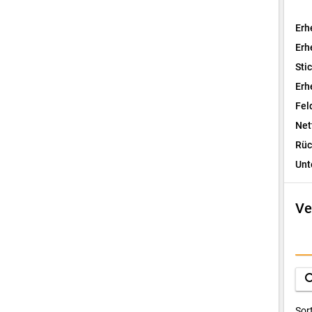
Erh
Erh
Sti
Erh
Fel
Net
Rüc
Unt
Ve
I
F
sea
D
Sor