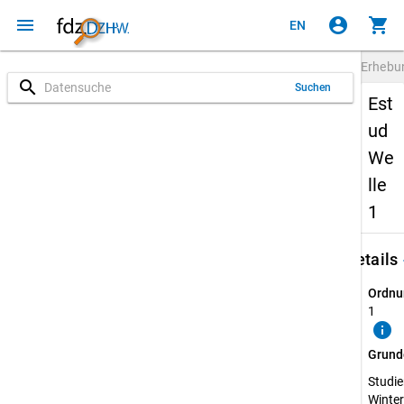
menu
account_circle
shopping_cart
EN
Erheb
search
Suchen
Est
ud
We
lle
1
keybo
Details
Ordnu
1
info
Grund
Studie
Winte