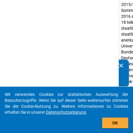
2015/
Somme
2016 a
18 te
staatl
staatl
anerk
Univer
Bunde
Deuts
einges
clear
Kennen Sie Publikationen, die auf Basis unserer
waren
Datenpakete entstanden sind? Dann teilen Sie uns diese
Ausna
bitte mit...
Musik-
Sport
Fernun
Wir verwenden Cookies zur statistischen Auswertung der
auto_stories
Univer
Besucherzugriffe. Wenn Sie auf dieser Seite weitersurfen stimmen
Bunde
Sie der Cookie-Nutzung zu. Weitere Informationen zu Cookies
erhalten Sie in unserer
Datenschutzerkärung
.
Erheb
add_shopping_cart
Studi
OK
Erheb