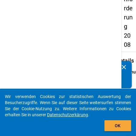
rde
run
g
20
08
keybo
Details
clear
Kennen Sie Publikationen, die auf Basis unserer
Ordnu
Datenpakete entstanden sind? Dann teilen Sie uns diese
1
bitte mit...
info
Grund
Wir verwenden Cookies zur statistischen Auswertung der
auto_stories
Studi
Besucherzugriffe. Wenn Sie auf dieser Seite weitersurfen stimmen
Promo
Sie der Cookie-Nutzung zu. Weitere Informationen zu Cookies
Förder
erhalten Sie in unserer
Datenschutzerkärung
.
Begab
add_shopping_cart
OK
in Deu
Erheb