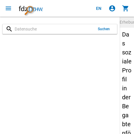
menu
account_circle
shopping_cart
EN
Erheb
search
Suchen
Da
s
soz
iale
Pro
fil
in
der
Be
ga
bte
nfö