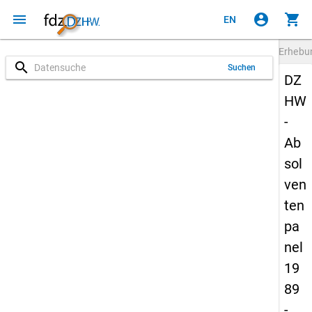
menu
account_circle
shopping_cart
EN
Erheb
search
Suchen
DZ
HW
-
Ab
sol
ven
ten
pa
nel
19
89
-