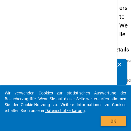
ers
te
We
lle
keybo
Details
Ordnu
clear
Kennen Sie Publikationen, die auf Basis unserer
1
info
Datenpakete entstanden sind? Dann teilen Sie uns diese
bitte mit...
Grund
Hochsc
Wir verwenden Cookies zur statistischen Auswertung der
im Wi
auto_stories
Besucherzugriffe. Wenn Sie auf dieser Seite weitersurfen stimmen
oder 
Sie der Cookie-Nutzung zu. Weitere Informationen zu Cookies
1989 i
erhalten Sie in unserer
Datenschutzerkärung
.
berufs
add_shopping_cart
Studie
OK
staatl
Hochsc