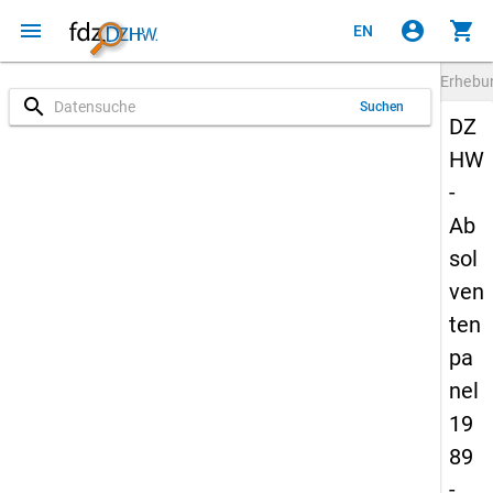
menu
account_circle
shopping_cart
EN
Erheb
search
Suchen
DZ
HW
-
Ab
sol
ven
ten
pa
nel
19
89
-