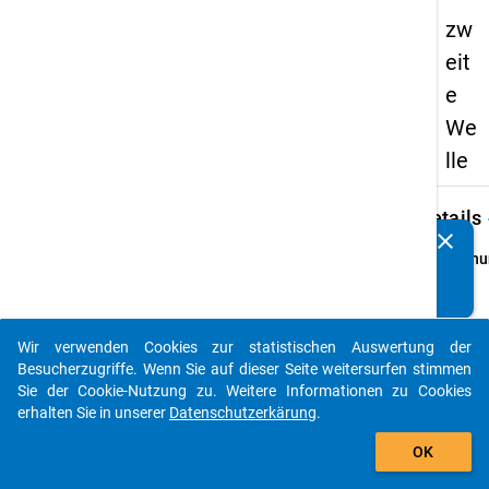
zw
eit
e
We
lle
keybo
Details
clear
Kennen Sie Publikationen, die auf Basis unserer
Ordnu
Datenpakete entstanden sind? Dann teilen Sie uns diese
2
bitte mit...
info
Grund
Wir verwenden Cookies zur statistischen Auswertung der
auto_stories
Hochsc
Besucherzugriffe. Wenn Sie auf dieser Seite weitersurfen stimmen
im Wi
Sie der Cookie-Nutzung zu. Weitere Informationen zu Cookies
oder 
erhalten Sie in unserer
Datenschutzerkärung
.
1989 i
add_shopping_cart
OK
berufs
Studie