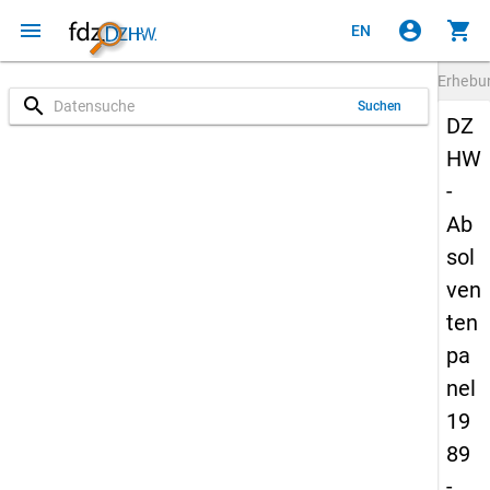
menu
account_circle
shopping_cart
EN
Erheb
search
Suchen
DZ
HW
-
Ab
sol
ven
ten
pa
nel
19
89
-