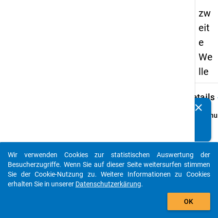
zw
eit
e
We
lle
keybo
Details
clear
Kennen Sie Publikationen, die auf Basis unserer
Ordnu
Datenpakete entstanden sind? Dann teilen Sie uns diese
2
bitte mit...
info
Grund
Wir verwenden Cookies zur statistischen Auswertung der
auto_stories
Hochsc
Besucherzugriffe. Wenn Sie auf dieser Seite weitersurfen stimmen
im Wi
Sie der Cookie-Nutzung zu. Weitere Informationen zu Cookies
oder 
erhalten Sie in unserer
Datenschutzerkärung
.
1989 i
add_shopping_cart
OK
berufs
Studie