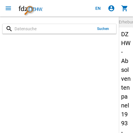
menu
account_circle
shopping_cart
EN
Erheb
search
Suchen
DZ
HW
-
Ab
sol
ven
ten
pa
nel
19
93
-