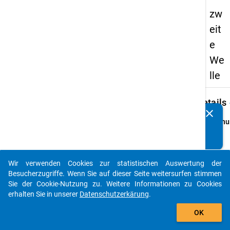
zw
eit
e
We
lle
keybo
Details
clear
Kennen Sie Publikationen, die auf Basis unserer
Ordnu
Datenpakete entstanden sind? Dann teilen Sie uns diese
2
bitte mit...
info
Grund
Wir verwenden Cookies zur statistischen Auswertung der
auto_stories
Hochs
Besucherzugriffe. Wenn Sie auf dieser Seite weitersurfen stimmen
die im
Sie der Cookie-Nutzung zu. Weitere Informationen zu Cookies
1992/
erhalten Sie in unserer
Datenschutzerkärung
.
Somme
add_shopping_cart
OK
ihren 
berufs