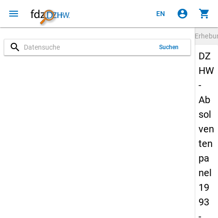
menu
account_circle
shopping_cart
EN
Erheb
search
Suchen
DZ
HW
-
Ab
sol
ven
ten
pa
nel
19
93
-