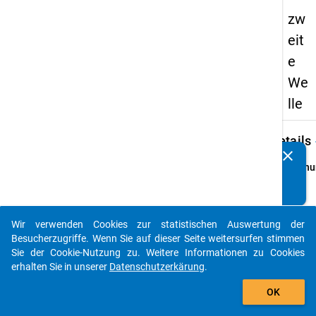
zw
eit
e
We
lle
keybo
Details
clear
Kennen Sie Publikationen, die auf Basis unserer
Ordnu
Datenpakete entstanden sind? Dann teilen Sie uns diese
2
bitte mit...
info
Grund
Wir verwenden Cookies zur statistischen Auswertung der
auto_stories
Hochs
Besucherzugriffe. Wenn Sie auf dieser Seite weitersurfen stimmen
die im
Sie der Cookie-Nutzung zu. Weitere Informationen zu Cookies
1992/
erhalten Sie in unserer
Datenschutzerkärung
.
Somme
add_shopping_cart
OK
ihren 
berufs