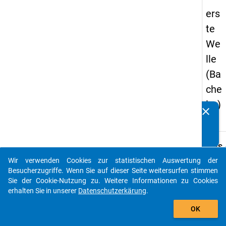
ers
te
We
lle
(Ba
che
lor)
clear
Kennen Sie Publikationen, die auf Basis unserer
Datenpakete entstanden sind? Dann teilen Sie uns diese
bitte mit...
keybo
Details
Wir verwenden Cookies zur statistischen Auswertung der
Ordnu
auto_stories
Besucherzugriffe. Wenn Sie auf dieser Seite weitersurfen stimmen
1
Sie der Cookie-Nutzung zu. Weitere Informationen zu Cookies
info
erhalten Sie in unserer
Datenschutzerkärung
.
Grund
add_shopping_cart
OK
Hochs
mit ei