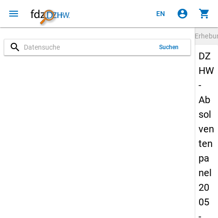
menu
account_circle
shopping_cart
EN
Erheb
search
Suchen
DZ
HW
-
Ab
sol
ven
ten
pa
nel
20
05
-