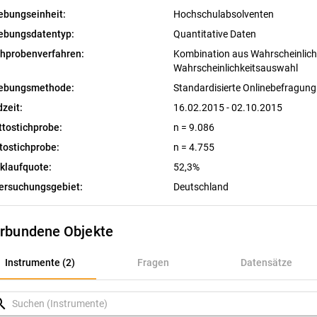
ebungseinheit:
Hochschulabsolventen
ebungsdatentyp:
Quantitative Daten
chprobenverfahren:
Kombination aus Wahrscheinlichk
Wahrscheinlichkeitsauswahl
ebungsmethode:
Standardisierte Onlinebefragung
dzeit:
16.02.2015 - 02.10.2015
ttostichprobe:
n = 9.086
tostichprobe:
n = 4.755
klaufquote:
52,3%
ersuchungsgebiet:
Deutschland
rbundene Objekte
nstrumente (2)
Instrumente (2)
Fragen
Datensätze
ragen
rch