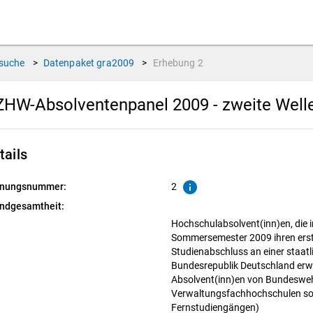
suche
>
Datenpaket
gra2009
>
Erhebung
2
HW-Absolventenpanel 2009 - zweite Well
tails
info
nungsnummer:
2
ndgesamtheit:
Hochschulabsolvent(inn)en, die
Sommersemester 2009 ihren erst
Studienabschluss an einer staat
Bundesrepublik Deutschland er
Absolvent(inn)en von Bundeswe
Verwaltungsfachhochschulen sowi
Fernstudiengängen)