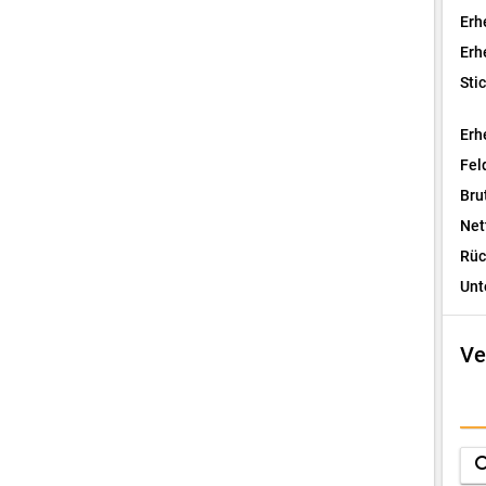
Erh
Erh
Sti
Erh
Fel
Bru
Net
Rüc
Unt
Ve
I
F
sea