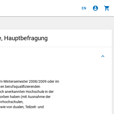
account_circle
shopping_cart
EN
e, Hauptbefragung
keyboard_arrow_up
 im Wintersemester 2008/2009 oder im
en berufsqualifizierenden
lich anerkannten Hochschule in der
worben haben (mit Ausnahme der
hrhochschulen,
e von dualen, Teilzeit- und