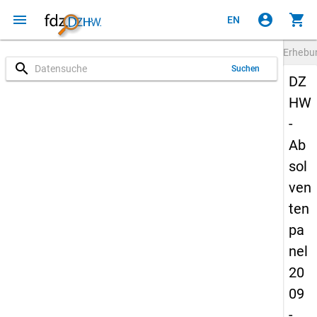
menu
account_circle
shopping_cart
EN
Erheb
search
Suchen
DZ
HW
-
Ab
sol
ven
ten
pa
nel
20
09
-