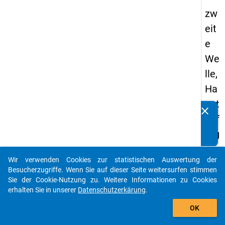
zw
eit
e
We
lle,
Ha
upt
clear
Kennen Sie Publikationen, die auf Basis unserer
bef
Datenpakete entstanden sind? Dann teilen Sie uns diese
rag
bitte mit...
un
Wir verwenden Cookies zur statistischen Auswertung der
g
auto_stories
Besucherzugriffe. Wenn Sie auf dieser Seite weitersurfen stimmen
Sie der Cookie-Nutzung zu. Weitere Informationen zu Cookies
keybo
Details
erhalten Sie in unserer
Datenschutzerkärung
.
add_shopping_cart
OK
Ordnu
2