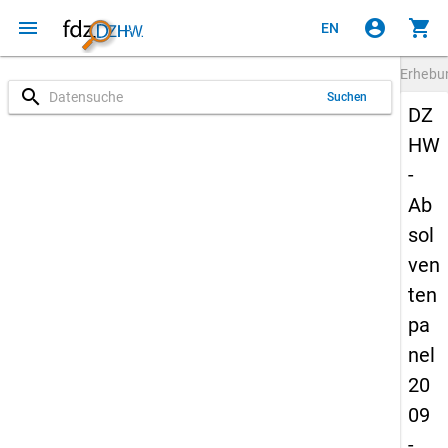
menu
account_circle
shopping_cart
EN
Erheb
search
Suchen
DZ
HW
-
Ab
sol
ven
ten
pa
nel
20
09
-