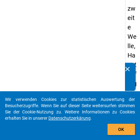
zw
eit
e
We
lle,
Ha
upt
clear
Kennen Sie Publikationen, die auf Basis unserer
bef
Datenpakete entstanden sind? Dann teilen Sie uns diese
rag
bitte mit...
un
Wir verwenden Cookies zur statistischen Auswertung der
g
auto_stories
Besucherzugriffe. Wenn Sie auf dieser Seite weitersurfen stimmen
Sie der Cookie-Nutzung zu. Weitere Informationen zu Cookies
keybo
Details
erhalten Sie in unserer
Datenschutzerkärung
.
add_shopping_cart
OK
Ordnu
2