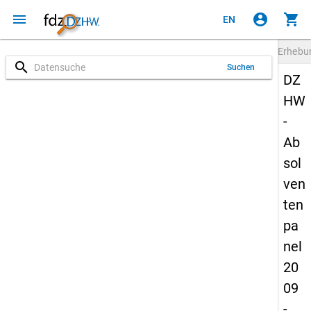
menu
account_circle
shopping_cart
EN
Erheb
search
Suchen
DZ
HW
-
Ab
sol
ven
ten
pa
nel
20
09
-