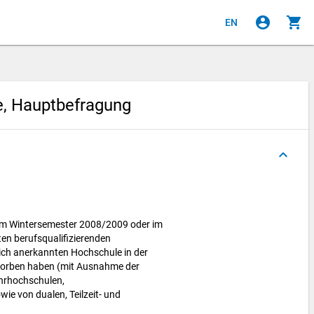
account_circle
shopping_cart
EN
e, Hauptbefragung
keyboard_arrow_up
 im Wintersemester 2008/2009 oder im
en berufsqualifizierenden
lich anerkannten Hochschule in der
worben haben (mit Ausnahme der
hrhochschulen,
e von dualen, Teilzeit- und