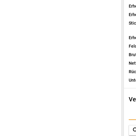
Erh
Erh
Sti
Erh
Fel
Bru
Net
Rüc
Unt
Ve
I
F
sea