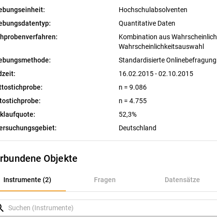
ebungseinheit:
Hochschulabsolventen
ebungsdatentyp:
Quantitative Daten
chprobenverfahren:
Kombination aus Wahrscheinlichk
Wahrscheinlichkeitsauswahl
ebungsmethode:
Standardisierte Onlinebefragung
dzeit:
16.02.2015 - 02.10.2015
ttostichprobe:
n = 9.086
tostichprobe:
n = 4.755
klaufquote:
52,3%
ersuchungsgebiet:
Deutschland
rbundene Objekte
nstrumente (2)
Instrumente (2)
Fragen
Datensätze
ragen
rch