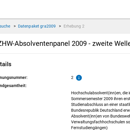
suche
>
Datenpaket
gra2009
>
Erhebung
2
HW-Absolventenpanel 2009 - zweite Well
tails
info
nungsnummer:
2
ndgesamtheit:
Hochschulabsolvent(inn)en, die
Sommersemester 2009 ihren erst
Studienabschluss an einer staat
Bundesrepublik Deutschland er
Absolvent(inn)en von Bundeswe
Verwaltungsfachhochschulen sowi
Fernstudiengängen)