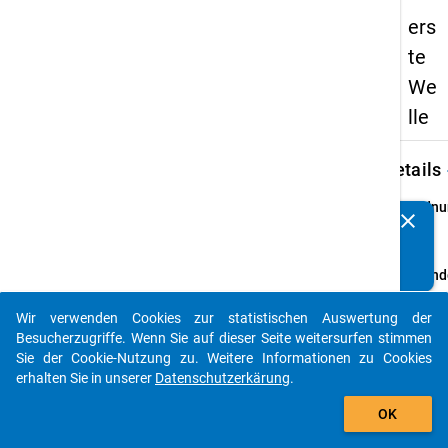
ers
te
We
lle
keybo
Details
Ordnu
clear
Kennen Sie Publikationen, die auf Basis unserer
1
info
Datenpakete entstanden sind? Dann teilen Sie uns diese
bitte mit...
Grund
Die G
Wir verwenden Cookies zur statistischen Auswertung der
DZHW-
auto_stories
Besucherzugriffe. Wenn Sie auf dieser Seite weitersurfen stimmen
2013 b
Sie der Cookie-Nutzung zu. Weitere Informationen zu Cookies
Absolv
erhalten Sie in unserer
Datenschutzerkärung
.
Prüfu
add_shopping_cart
(Wint
OK
und S
einen 