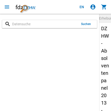
menu
account_circle
shopping_cart
EN
Erheb
search
Suchen
DZ
HW
-
Ab
sol
ven
ten
pa
nel
20
13
-