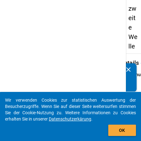
zw
eit
e
We
lle
keybo
Details
clear
Kennen Sie Publikationen, die auf Basis unserer
Ordnu
Datenpakete entstanden sind? Dann teilen Sie uns diese
2
bitte mit...
info
Grund
Wir verwenden Cookies zur statistischen Auswertung der
auto_stories
Die G
Besucherzugriffe. Wenn Sie auf dieser Seite weitersurfen stimmen
Absol
Sie der Cookie-Nutzung zu. Weitere Informationen zu Cookies
besteh
erhalten Sie in unserer
Datenschutzerkärung
.
Absolv
add_shopping_cart
OK
Prüfu
(Wint