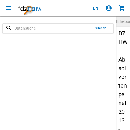
menu
account_circle
shopping_cart
EN
Erheb
search
Suchen
DZ
HW
-
Ab
sol
ven
ten
pa
nel
20
13
-