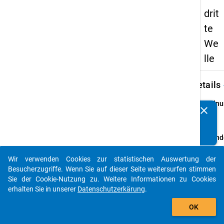
drit
te
We
lle
keybo
Details
Ordnu
clear
Kennen Sie Publikationen, die auf Basis unserer
3
info
Datenpakete entstanden sind? Dann teilen Sie uns diese
bitte mit...
Grund
Schul
Wir verwenden Cookies zur statistischen Auswertung der
allgem
auto_stories
Besucherzugriffe. Wenn Sie auf dieser Seite weitersurfen stimmen
und be
Sie der Cookie-Nutzung zu. Weitere Informationen zu Cookies
Schul
erhalten Sie in unserer
Datenschutzerkärung
.
Schulj
add_shopping_cart
2007/
OK
bunde
Hochsc