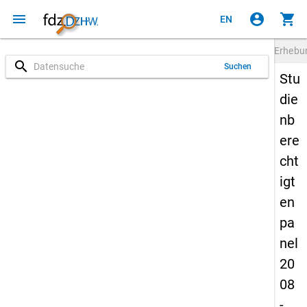
menu
account_circle
shopping_cart
EN
Erheb
search
Suchen
Stu
die
nb
ere
cht
igt
en
pa
nel
20
08
-