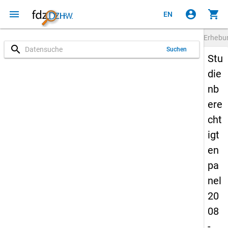
menu
account_circle
shopping_cart
EN
Erheb
search
Suchen
Stu
die
nb
ere
cht
igt
en
pa
nel
20
08
-