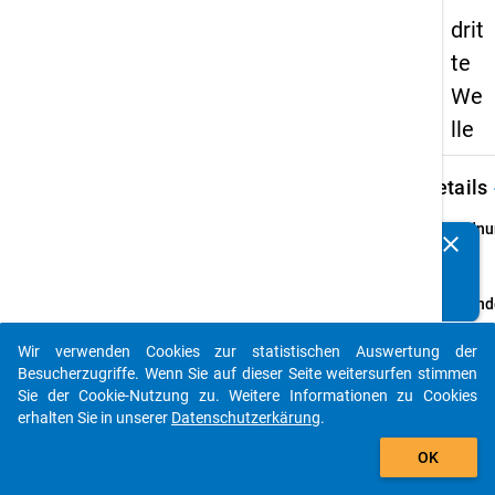
drit
te
We
lle
keybo
Details
Ordnu
clear
Kennen Sie Publikationen, die auf Basis unserer
3
info
Datenpakete entstanden sind? Dann teilen Sie uns diese
bitte mit...
Grund
Schul
Wir verwenden Cookies zur statistischen Auswertung der
allgem
auto_stories
Besucherzugriffe. Wenn Sie auf dieser Seite weitersurfen stimmen
und be
Sie der Cookie-Nutzung zu. Weitere Informationen zu Cookies
Schul
erhalten Sie in unserer
Datenschutzerkärung
.
Schulj
add_shopping_cart
2007/
OK
bunde
Hochsc