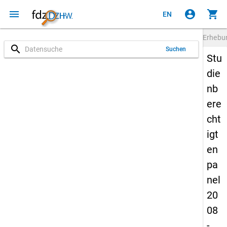
menu
account_circle
shopping_cart
EN
Erheb
search
Suchen
Stu
die
nb
ere
cht
igt
en
pa
nel
20
08
-