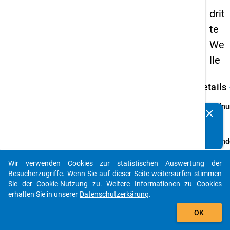
drit
te
We
lle
keybo
Details
Ordnu
clear
Kennen Sie Publikationen, die auf Basis unserer
3
info
Datenpakete entstanden sind? Dann teilen Sie uns diese
bitte mit...
Grund
Schul
Wir verwenden Cookies zur statistischen Auswertung der
allgem
auto_stories
Besucherzugriffe. Wenn Sie auf dieser Seite weitersurfen stimmen
und be
Sie der Cookie-Nutzung zu. Weitere Informationen zu Cookies
Schul
erhalten Sie in unserer
Datenschutzerkärung
.
Schulj
add_shopping_cart
2007/
OK
bunde
Hochsc