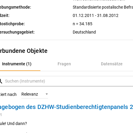
ebungsmethode:
Standardisierte postalische Bef
dzeit:
01.12.2011 - 31.08.2012
tostichprobe:
n = 34.185
ersuchungsgebiet:
Deutschland
rbundene Objekte
nstrumente (1)
Instrumente (1)
Fragen
Datensätze
ragen
rch
atensätze
Relevanz
tiert nach
agebogen des DZHW-Studienberechtigtenpanels 2
ariablen
I
onzepte
ule! Und dann?