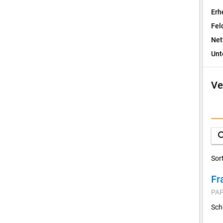
Erh
Fel
Net
Unt
Ve
I
F
sea
D
Sor
Fr
V
PAP
K
Sch