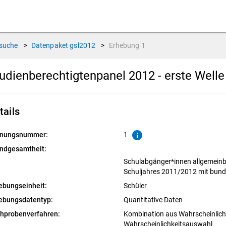
suche
>
Datenpaket
gsl2012
>
Erhebung
1
udienberechtigtenpanel 2012 - erste Well
tails
info
nungsnummer:
1
ndgesamtheit:
Schulabgänger*innen allgemeinbi
Schuljahres 2011/2012 mit bund
ebungseinheit:
Schüler
ebungsdatentyp:
Quantitative Daten
chprobenverfahren:
Kombination aus Wahrscheinlichk
Wahrscheinlichkeitsauswahl