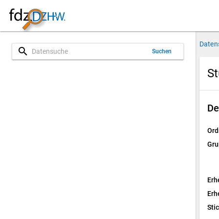
Daten
search
Suchen
St
De
Ord
Gru
Erh
Erh
Sti