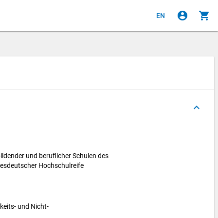
account_circle
shopping_cart
EN
e
keyboard_arrow_up
ldender und beruflicher Schulen des
esdeutscher Hochschulreife
eits- und Nicht-