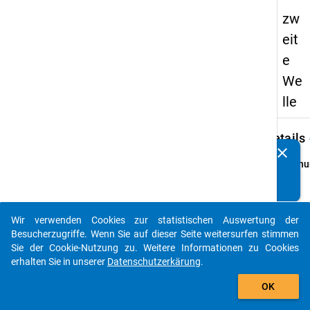
zw
eit
e
We
lle
keybo
Details
clear
Kennen Sie Publikationen, die auf Basis unserer
Ordnu
Datenpakete entstanden sind? Dann teilen Sie uns diese
2
bitte mit...
info
Grund
Wir verwenden Cookies zur statistischen Auswertung der
auto_stories
Schul
Besucherzugriffe. Wenn Sie auf dieser Seite weitersurfen stimmen
allgem
Sie der Cookie-Nutzung zu. Weitere Informationen zu Cookies
und be
erhalten Sie in unserer
Datenschutzerkärung
.
Schul
add_shopping_cart
OK
Schulj
2011/