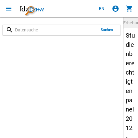
menu
account_circle
shopping_cart
EN
Erheb
search
Suchen
Stu
die
nb
ere
cht
igt
en
pa
nel
20
12
-