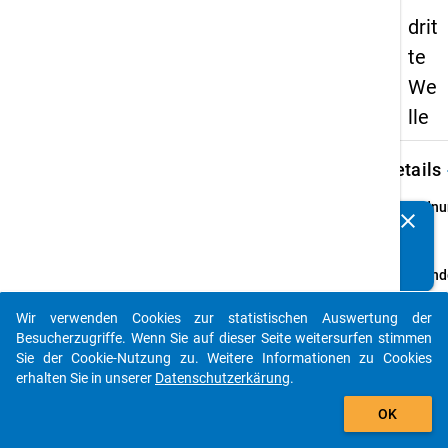
drit
te
We
lle
keybo
Details
Ordnu
clear
Kennen Sie Publikationen, die auf Basis unserer
3
info
Datenpakete entstanden sind? Dann teilen Sie uns diese
bitte mit...
Grund
Schul
Wir verwenden Cookies zur statistischen Auswertung der
allgem
auto_stories
Besucherzugriffe. Wenn Sie auf dieser Seite weitersurfen stimmen
und be
Sie der Cookie-Nutzung zu. Weitere Informationen zu Cookies
Schul
erhalten Sie in unserer
Datenschutzerkärung
.
Schulj
add_shopping_cart
2011/
OK
bunde
Hochsc