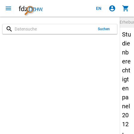
menu
account_circle
shopping_cart
EN
Erheb
search
Suchen
Stu
die
nb
ere
cht
igt
en
pa
nel
20
12
-