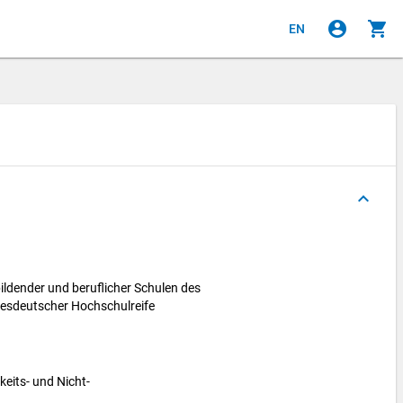
account_circle
shopping_cart
EN
e
keyboard_arrow_up
ldender und beruflicher Schulen des
esdeutscher Hochschulreife
eits- und Nicht-