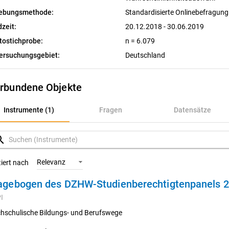
ebungsmethode:
Standardisierte Onlinebefragung
dzeit:
20.12.2018 - 30.06.2019
tostichprobe:
n = 6.079
ersuchungsgebiet:
Deutschland
rbundene Objekte
nstrumente (1)
Instrumente (1)
Fragen
Datensätze
ragen
rch
atensätze
Relevanz
tiert nach
agebogen des DZHW-Studienberechtigtenpanels 20
ariablen
I
onzepte
hschulische Bildungs- und Berufswege