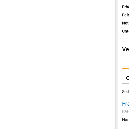
Erh
Fel
Net
Unt
Ve
I
F
sea
D
Sor
Fr
V
PAP
K
Nac