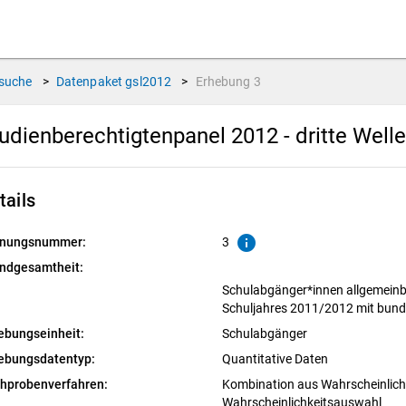
suche
>
Datenpaket
gsl2012
>
Erhebung
3
udienberechtigtenpanel 2012 - dritte Well
tails
info
nungsnummer:
3
ndgesamtheit:
Schulabgänger*innen allgemeinbi
Schuljahres 2011/2012 mit bund
ebungseinheit:
Schulabgänger
ebungsdatentyp:
Quantitative Daten
chprobenverfahren:
Kombination aus Wahrscheinlichk
Wahrscheinlichkeitsauswahl