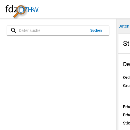
Daten
search
Suchen
St
De
Ord
Gru
Erh
Erh
Sti