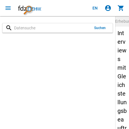
menu
account_circle
shopping_cart
EN
Erheb
search
Suchen
Int
erv
iew
s
mit
Gle
ich
ste
llun
gsb
ea
uftr