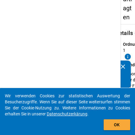
agt
en
keybo
Details
Ordnu
1
info
Grund
clear
Kennen Sie Publikationen, die auf Basis unserer
Person
Datenpakete entstanden sind? Dann teilen Sie uns diese
einer 
bitte mit...
oder 
staatl
Wir verwenden Cookies zur statistischen Auswertung der
als
auto_stories
Besucherzugriffe. Wenn Sie auf dieser Seite weitersurfen stimmen
Gleich
Sie der Cookie-Nutzung zu. Weitere Informationen zu Cookies
an mi
erhalten Sie in unserer
Datenschutzerkärung
.
Beruf
add_shopping_cart
beteil
OK
Erheb