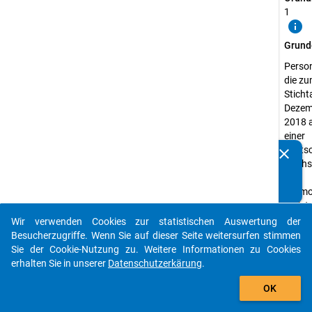
1
info
Grund
Perso
die z
Sticht
Dezem
2018 
einer
deuts
clear
Kennen Sie Publikationen, die auf Basis unserer
Hochs
Datenpakete entstanden sind? Dann teilen Sie uns diese
zur
bitte mit...
Promo
registr
waren
Wir verwenden Cookies zur statistischen Auswertung der
auto_stories
Besucherzugriffe. Wenn Sie auf dieser Seite weitersurfen stimmen
Erheb
Sie der Cookie-Nutzung zu. Weitere Informationen zu Cookies
Promo
erhalten Sie in unserer
Datenschutzerkärung
.
Erheb
add_shopping_cart
Quanti
OK
Daten