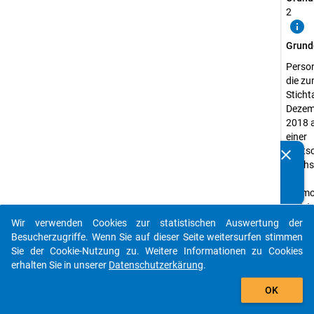
2
info
Grund
Perso
die z
Sticht
Dezem
2018 
einer
deuts
clear
Kennen Sie Publikationen, die auf Basis unserer
Hochs
Datenpakete entstanden sind? Dann teilen Sie uns diese
zur
bitte mit...
Promo
registr
waren
Wir verwenden Cookies zur statistischen Auswertung der
auto_stories
Besucherzugriffe. Wenn Sie auf dieser Seite weitersurfen stimmen
Erheb
Sie der Cookie-Nutzung zu. Weitere Informationen zu Cookies
Promo
erhalten Sie in unserer
Datenschutzerkärung
.
Erheb
add_shopping_cart
Quanti
OK
Daten