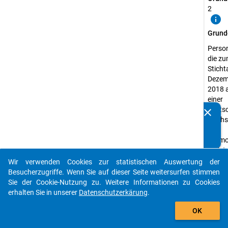
2
info
Grund
Perso
die z
Sticht
Dezem
2018 
einer
deuts
clear
Kennen Sie Publikationen, die auf Basis unserer
Hochs
Datenpakete entstanden sind? Dann teilen Sie uns diese
zur
bitte mit...
Promo
registr
waren
Wir verwenden Cookies zur statistischen Auswertung der
auto_stories
Besucherzugriffe. Wenn Sie auf dieser Seite weitersurfen stimmen
Erheb
Sie der Cookie-Nutzung zu. Weitere Informationen zu Cookies
Promo
erhalten Sie in unserer
Datenschutzerkärung
.
Erheb
add_shopping_cart
Quanti
OK
Daten