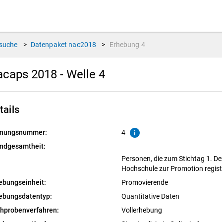
suche
>
Datenpaket
nac2018
>
Erhebung
4
caps 2018 - Welle 4
tails
info
nungsnummer:
4
ndgesamtheit:
Personen, die zum Stichtag 1. D
Hochschule zur Promotion regist
ebungseinheit:
Promovierende
ebungsdatentyp:
Quantitative Daten
chprobenverfahren:
Vollerhebung