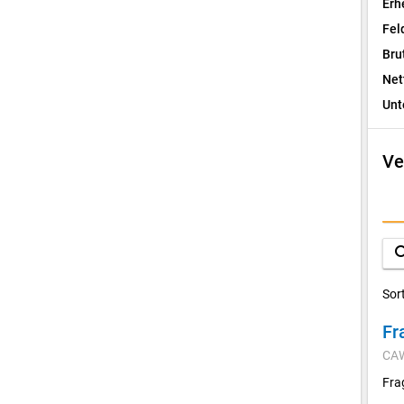
Erh
Fel
Bru
Net
Unt
Ve
I
F
sea
D
Sor
Fr
V
CA
K
Fra