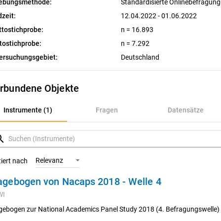
ebungsmethode:
Standardisierte Onlinebefragun
dzeit:
12.04.2022 - 01.06.2022
ttostichprobe:
n = 16.893
tostichprobe:
n = 7.292
ersuchungsgebiet:
Deutschland
rbundene Objekte
nstrumente (1)
Instrumente (1)
Fragen
Datensätze
ragen
rch
atensätze
Relevanz
tiert nach
agebogen von Nacaps 2018 - Welle 4
ariablen
WI
onzepte
gebogen zur National Academics Panel Study 2018 (4. Befragungswelle)