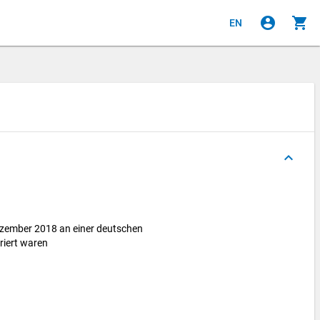
account_circle
shopping_cart
EN
keyboard_arrow_up
ezember 2018 an einer deutschen
riert waren