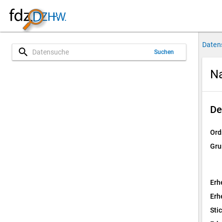
Daten
search
Suchen
Na
De
Ord
Gru
Erh
Erh
Sti