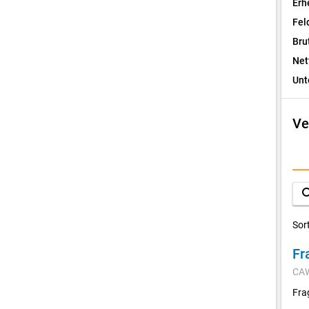
Erh
Fel
Bru
Net
Unt
Ve
I
F
sea
D
Sor
Fr
V
CA
K
Fra