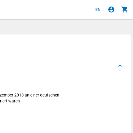
account_circle
shopping_cart
EN
keyboard_arrow_up
ezember 2018 an einer deutschen
riert waren