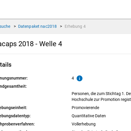
suche
>
Datenpaket
nac2018
>
Erhebung
4
caps 2018 - Welle 4
tails
info
nungsnummer:
4
ndgesamtheit:
Personen, die zum Stichtag 1. D
Hochschule zur Promotion regist
ebungseinheit:
Promovierende
ebungsdatentyp:
Quantitative Daten
chprobenverfahren:
Vollerhebung