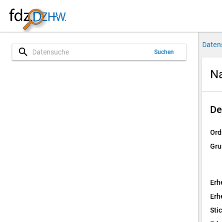
Daten
search
Suchen
Na
De
Ord
Gru
Erh
Erh
Sti