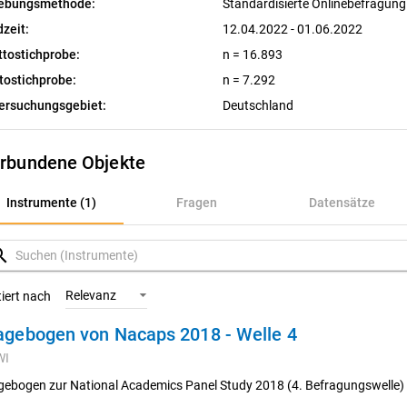
ebungsmethode:
Standardisierte Onlinebefragun
dzeit:
12.04.2022 - 01.06.2022
ttostichprobe:
n = 16.893
tostichprobe:
n = 7.292
ersuchungsgebiet:
Deutschland
rbundene Objekte
nstrumente (1)
Instrumente (1)
Fragen
Datensätze
ragen
rch
atensätze
Relevanz
tiert nach
agebogen von Nacaps 2018 - Welle 4
ariablen
WI
onzepte
gebogen zur National Academics Panel Study 2018 (4. Befragungswelle)